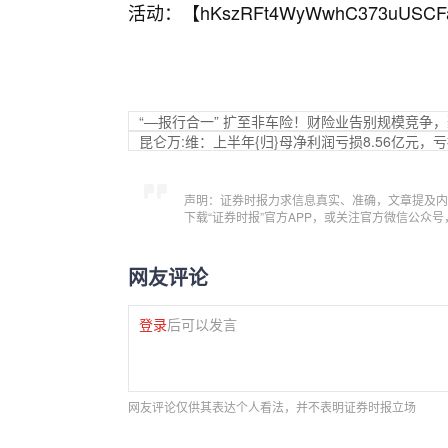
活动：【
hKszRFt4WyWwhC373uUSCF
“—报行合一” 扩至非车险！财险业告别规模竞争
昆仑万:维：上半年{归}母净利润亏损8.56亿元，
声明：证券时报力求信息真实、准确，文章提及内
下载“证券时报”官方APP，或关注官方微信公众
网友评论
登录
后可以发言
网友评论仅供其表达个人看法，并不表明证券时报立场